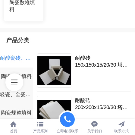
陶瓷散堆填
料
产品分类
耐酸瓷砖、耐酸瓷板
耐酸砖
150x150x15/20/30 塔内
衬、防腐池、沟槽通道
陶瓷散堆填料
设施的内衬及耐酸地面
铺设
轻瓷、全瓷组合环
耐酸砖
200x200x15/20/30 塔内
陶瓷规整填料
衬、防腐池、沟槽通道
设施的内衬及耐酸地面
铺设
金属散堆填料
首页
产品系列
立即电话联系
关于我们
联系方式